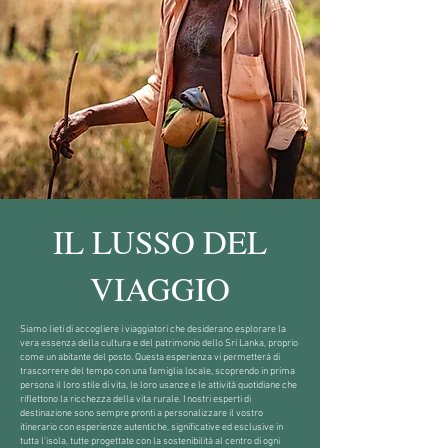
IL LUSSO DEL
VIAGGIO
Siamo lieti di accogliere i viaggiatori che desiderano esplorare la
vera essenza della cultura e del patrimonio dello Sri Lanka, proprio
come un abitante del posto. Questa esperienza vi permetterà di
trascorrere del tempo con una famiglia locale, scoprendo in prima
persona il loro stile di vita, le loro usanze e le attività quotidiane che
riflettono la ricchezza della vita rurale. I nostri esperti di
destinazione sono sempre pronti a personalizzare il vostro
itinerario con esperienze autentiche, significative ed esclusive in
tutta l'isola, tutte progettate con la sostenibilità al centro di ogni