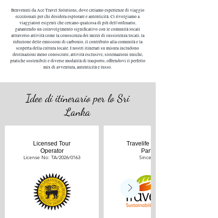
Benvenuti da Ace Travel Solutions, dove creiamo esperienze di viaggio
eccezionali per chi desidera esplorare e autenticità. Ci rivolgiamo a
viaggiatori esigenti che cercano qualcosa di più dell'ordinario,
garantendo un coinvolgimento significativo con le comunità locali
attraverso attività come la conoscenza dei mezzi di sussistenza locali, la
riduzione delle emissioni di carbonio, il contributo alla comunità e la
scoperta della cultura locale. I nostri itinerari su misura includono
destinazioni meno conosciute, attività esclusive, sistemazioni uniche,
pratiche sostenibili e diverse modalità di trasporto, offrendovi il perfetto
mix di avventura, autenticità e lusso.
Idee di itinerario per lo Sri
Lanka
Licensed Tour
Travelife Engaged
Operator
Partner
License No: TA/2026/0163
Since 2024