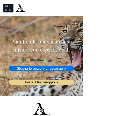
ME
NU
Pianifica la tua vacanza su
misura con esperti locali
Sfoglia le opzioni di vacanza >
Inizia il tuo viaggio >