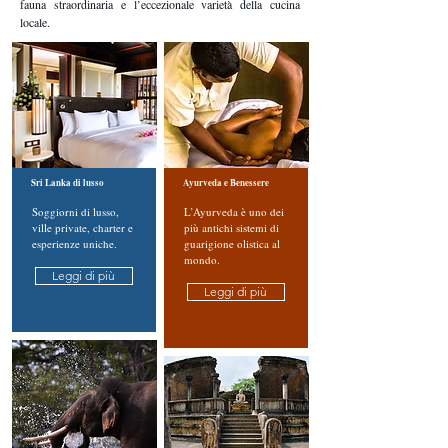
fauna straordinaria e l’eccezionale varietà della cucina
locale.
Sri Lanka di lusso
Ayurveda e Benessere
Soggiorni di lusso,
L’Ayurveda è uno dei
ville private, charter e
più antichi sistemi di
esperienze uniche.
guarigione olistica al
mondo.
Leggi di più
Leggi di più