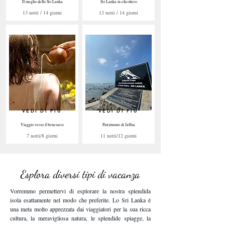
Il meglio dello Sri Lanka
Sri Lanka in elicottero
13 notti / 14 giorni
13 notti / 14 giorni
VEDI DI PIÙ
VEDI DI PIÙ
Viaggio verso il benessere
Patrimonio di Jaffna
7 notti/8 giorni
11 notti/12 giorni
Esplora diversi tipi di vacanza
Vorremmo permettervi di esplorare la nostra splendida
isola esattamente nel modo che preferite. Lo Sri Lanka è
una meta molto apprezzata dai viaggiatori per la sua ricca
cultura, la meravigliosa natura, le splendide spiagge, la