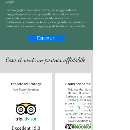
viaggio.
Siamo orgogliosi di essere un partner per i viaggi sostenibili,
impegnati a garantire che ogni aspetto delle nostre attività sia
ambientalmente responsabile e socialmente inclusivo.
Collaboriamo esclusivamente con partner globali che condividono i
nostri valori e il nostro impegno per pratiche di turismo sostenibile.
Esplora >
Cosa ci rende un partner affidabile
TripAdvisor Ratings
Could not be better!
Ace Travel Solutions
This was the trip of a
(Pvt) Ltd
lifetime. It is hard to
believe that on such a
relatively small island
there is such contrasting
eco-climates and
scenery. We travelled as
a couple with a private
driver through Ace
Travel Solutions and
they were outstanding.