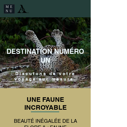
ME
NU
DESTINATION NUMÉRO
UN
Discutons de votre
voyage sur mesure.
UNE FAUNE
INCROYABLE
BEAUTÉ INÉGALÉE DE LA