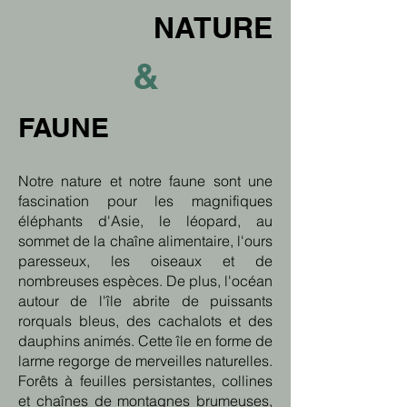
NATURE
&
FAUNE
Notre nature et notre faune sont une
fascination pour les magnifiques
éléphants d'Asie, le léopard, au
sommet de la chaîne alimentaire, l'ours
paresseux, les oiseaux et de
nombreuses espèces. De plus, l'océan
autour de l'île abrite de puissants
rorquals bleus, des cachalots et des
dauphins animés. Cette île en forme de
larme regorge de merveilles naturelles.
Forêts à feuilles persistantes, collines
et chaînes de montagnes brumeuses,