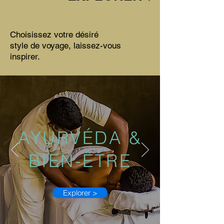
Choisissez votre désiré
style de voyage, laissez-vous
inspirer.
AYURVÉDA &
BIEN-ÊTRE
Explorer >