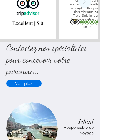
eco-climates and
scenery. We travelled as
a couple with a private
driver through Ace
Travel Solutions and
they were outstanding.
~Ian P~
Contactez nos spécialistes
pour concevoir votre
parcours...
Voir plus
Ishini
Responsable de
voyage