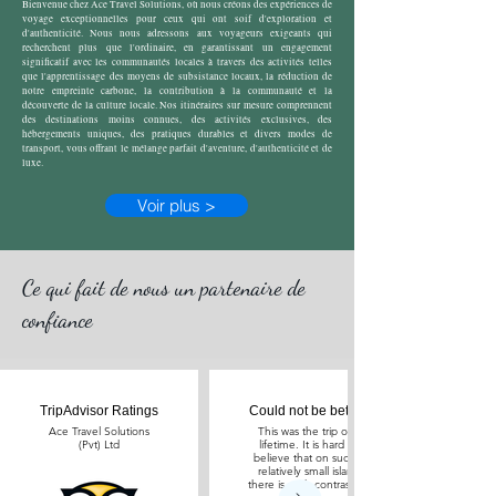
Bienvenue chez Ace Travel Solutions, où nous créons des expériences de
voyage exceptionnelles pour ceux qui ont soif d'exploration et
d'authenticité. Nous nous adressons aux voyageurs exigeants qui
recherchent plus que l'ordinaire, en garantissant un engagement
significatif avec les communautés locales à travers des activités telles
que l'apprentissage des moyens de subsistance locaux, la réduction de
notre empreinte carbone, la contribution à la communauté et la
découverte de la culture locale. Nos itinéraires sur mesure comprennent
des destinations moins connues, des activités exclusives, des
hébergements uniques, des pratiques durables et divers modes de
transport, vous offrant le mélange parfait d'aventure, d'authenticité et de
luxe.
Voir plus >
Ce qui fait de nous un partenaire de
confiance
TripAdvisor Ratings
Could not be better!
Ace Travel Solutions
This was the trip of a
(Pvt) Ltd
lifetime. It is hard to
believe that on such a
relatively small island
there is such contrasting