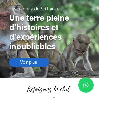
Les secrets du Sri Lanka
Une terre pleine
d’histoires et
d’expériences
inoubliables
Voir plus
Rejoignez le club
Rejoignez notre liste de diffusion et accédez à des
offres spéciales exclusives à nos abonnés.
Entrez votre email ici