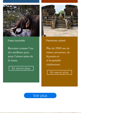
Faune incroyable
Patrimoine culturel
Reconnu comme l’un
Plus de 2000 ans de
des meilleurs pays
ruines anciennes, de
pour l’observation de
légendes et
la faune.
d’hospitalité
chaleureuse.
En savoir plus
En savoir plus
Voir plus