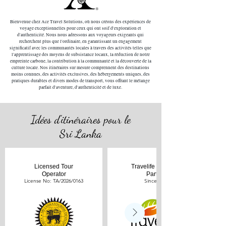
Bienvenue chez Ace Travel Solutions, où nous créons des expériences de
voyage exceptionnelles pour ceux qui ont soif d'exploration et
d'authenticité. Nous nous adressons aux voyageurs exigeants qui
recherchent plus que l'ordinaire, en garantissant un engagement
significatif avec les communautés locales à travers des activités telles que
l'apprentissage des moyens de subsistance locaux, la réduction de notre
empreinte carbone, la contribution à la communauté et la découverte de la
culture locale. Nos itinéraires sur mesure comprennent des destinations
moins connues, des activités exclusives, des hébergements uniques, des
pratiques durables et divers modes de transport, vous offrant le mélange
parfait d'aventure, d'authenticité et de luxe.
Idées d'itinéraires pour le
Sri Lanka
Licensed Tour
Travelife Engaged
Operator
Partner
License No: TA/2026/0163
Since 2024