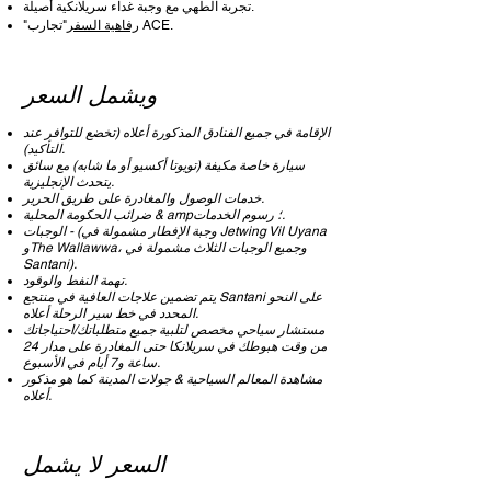
تجربة الطهي مع وجبة غداء سريلانكية أصيلة.
"تجارب ACE.
رفاهية السفر
"
ويشمل السعر
الإقامة في جميع الفنادق المذكورة أعلاه (تخضع للتوافر عند
التأكيد).
سيارة خاصة مكيفة (تويوتا أكسيو أو ما شابه) مع سائق
يتحدث الإنجليزية.
خدمات الوصول والمغادرة على طريق الحرير.
ضرائب الحكومة المحلية & amp؛ رسوم الخدمات.
الوجبات - (وجبة الإفطار مشمولة في Jetwing Vil Uyana
وThe Wallawwa، وجميع الوجبات الثلاث مشمولة في
Santani).
تهمة النفط والوقود.
يتم تضمين علاجات العافية في منتجع Santani على النحو
المحدد في خط سير الرحلة أعلاه.
مستشار سياحي مخصص لتلبية جميع متطلباتك/احتياجاتك
من وقت هبوطك في سريلانكا حتى المغادرة على مدار 24
ساعة و7 أيام في الأسبوع.
مشاهدة المعالم السياحية & جولات المدينة كما هو مذكور
أعلاه.
السعر لا يشمل