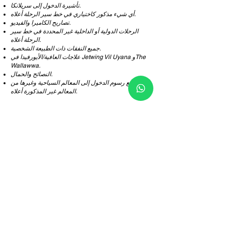
تأشيرة الدخول إلى سريلانكا.
أي شيء مذكور كاختياري في خط سير الرحلة أعلاه.
تصاريح الكاميرا والفيديو.
الرحلات الدولية أو الداخلية غير المحددة في خط سير
الرحلة أعلاه.
جميع النفقات ذات الطبيعة الشخصية.
علاجات العافية/الأيورفيدا في Jetwing Vil Uyana وThe
Wallawwa.
النصائح والحمال.
جميع رسوم الدخول إلى المعالم السياحية وغيرها من
المعالم غير المذكورة أعلاه.
سياسة الإلغاء
قبل 30 يومًا من عدم الإلغاء.
بين 29 - 15 يوم إلغاء 50% من إجمالي قيمة الفاتورة.
أقل من 14 يوم إلغاء 100% من إجمالي قيمة الفاتورة.
لا يوجد عروض & المغادرة المبكرة إلغاء 100٪ من
المجموع.
ملاحظات خاصة
تخضع الغرف لمدى التوفر في وقت تأكيد الحجز.